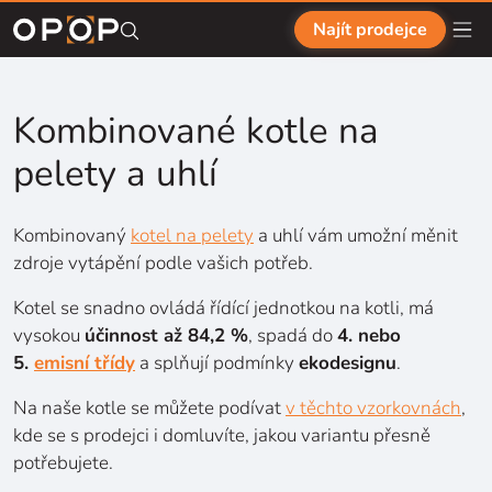
Přejít na hlavní obsah
Najít prodejce
Kombinované kotle na
pelety a uhlí
Kombinovaný
kotel na
pelety
a
uhlí vám umožní měnit
zdroje vytápění podle vašich potřeb.
Kotel se snadno ovládá řídící jednotkou na
kotli, má
vysokou
účinnost až
84,2
%
, spadá do
4.
nebo
5.
emisní třídy
a
splňují podmínky
ekodesignu
.
Na
naše kotle se
můžete podívat
v
těchto vzorkovnách
,
kde se s
prodejci i
domluvíte, jakou variantu přesně
potřebujete.