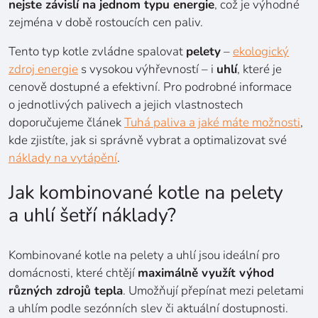
nejste závislí na jednom typu energie
, což je výhodné
zejména v době rostoucích cen paliv.
Tento typ kotle zvládne spalovat
pelety
–
ekologický
zdroj energie
s vysokou výhřevností – i
uhlí
, které je
cenově dostupné a efektivní. Pro podrobné informace
o jednotlivých palivech a jejich vlastnostech
doporučujeme článek
Tuhá paliva a jaké máte možnosti
,
kde zjistíte, jak si správně vybrat a optimalizovat své
náklady na vytápění
.
Jak kombinované kotle na pelety
a uhlí šetří náklady?
Kombinované kotle na pelety a uhlí jsou ideální pro
domácnosti, které chtějí
maximálně využít výhod
různých zdrojů tepla
. Umožňují přepínat mezi peletami
a uhlím podle sezónních slev či aktuální dostupnosti.