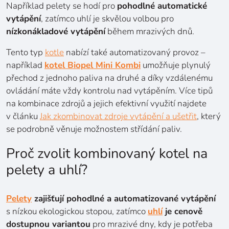
Například pelety se hodí pro
pohodlné automatické
vytápění
, zatímco uhlí je skvělou volbou pro
nízkonákladové vytápění
během mrazivých dnů.
Tento typ
kotle
nabízí také automatizovaný provoz –
například
kotel Biopel Mini Kombi
umožňuje plynulý
přechod z jednoho paliva na druhé a díky vzdálenému
ovládání máte vždy kontrolu nad vytápěním. Více tipů
na kombinace zdrojů a jejich efektivní využití najdete
v článku
Jak zkombinovat zdroje vytápění a ušetřit
, který
se podrobně věnuje možnostem střídání paliv.
Proč zvolit kombinovaný kotel na
pelety a uhlí?
Pelety
zajišťují pohodlné a automatizované vytápění
s nízkou ekologickou stopou, zatímco
uhlí
je cenově
dostupnou variantou
pro mrazivé dny, kdy je potřeba