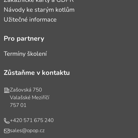
Návody ke starým kotlům
Užitečné informace
Pro partnery
Termíny školení
Zůstaňme v kontaktu
Adresa
Zašovská 750
Valašské Meziříčí
757 01
Telefon
+420 571 675 240
E-mail
sales@opop.cz