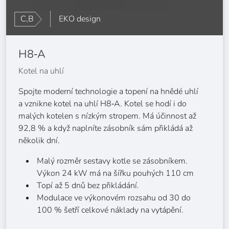
C,B
EKO design
H8‑A
Kotel na uhlí
Spojte moderní technologie a topení na hnědé uhlí
a vznikne kotel na uhlí H8‑A. Kotel se hodí i do
malých kotelen s nízkým stropem. Má účinnost až
92,8 % a když naplníte zásobník sám přikládá až
několik dní.
Malý rozměr sestavy kotle se zásobníkem.
Výkon 24 kW má na šířku pouhých 110 cm
Topí až 5 dnů bez přikládání.
Modulace ve výkonovém rozsahu od 30 do
100 % šetří celkové náklady na vytápění.