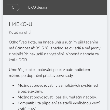
C
EKO design
H4EKO‑U
Kotel na uhlí
Odhořívací kotel na hnědé uhlí s ručním přikládáním
má účinnost až 89,5 %, snadno se ovládá a má jedny
z nejnižších nákladů na vytápění. Vhodná náhrada za
kotle DOR.
Umožňuje také spalování pelet v automatickém
režimu po doplnění přestavbové sady.
Možnost provozovat i v samotížných systémech
a bez elektřiny.
Možnost provozovat i bez akumulační nádoby.
Kompatibilita připojení se starší vyráběnou verzí
kotlů H4V.