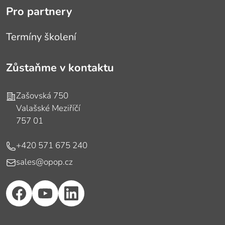
Pro partnery
Termíny školení
Zůstaňme v kontaktu
Adresa
Zašovská 750
Valašské Meziříčí
757 01
Telefon
+420 571 675 240
E-mail
sales@opop.cz