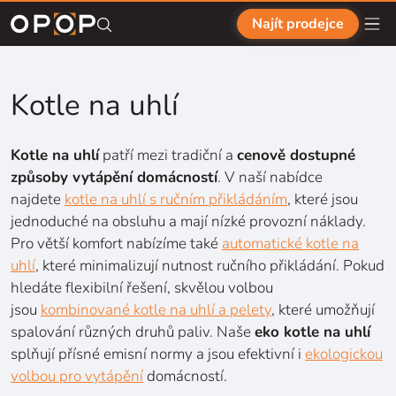
Přejít na hlavní obsah
Najít prodejce
Kotle na uhlí
Kotle na uhlí
patří mezi tradiční a
cenově dostupné
způsoby vytápění domácností
. V naší nabídce
najdete
kotle na uhlí s ručním přikládáním
, které jsou
jednoduché na obsluhu a mají nízké provozní náklady.
Pro větší komfort nabízíme také
automatické kotle na
uhlí
, které minimalizují nutnost ručního přikládání. Pokud
hledáte flexibilní řešení, skvělou volbou
jsou
kombinované kotle na uhlí a pelety
, které umožňují
spalování různých druhů paliv. Naše
eko kotle na uhlí
splňují přísné emisní normy a jsou efektivní i
ekologickou
volbou pro vytápění
domácností.