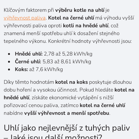
Klíčovým faktorem při
výběru kotle na uhlí
je
výhřevnost paliva
.
Kotel na černé uhlí
má výhodu vyšší
výhřevnosti paliva oproti
kotli na hnědé uhlí
, což
znamená menší spotřebu uhlí k dosažení stejného
tepelného výkonu. Konkrétní hodnoty výhřevnosti jsou:
Hnědé uhlí:
2,78 až 5,28 kWh/​​kg
Černé uhlí:
5,83 až 8,61 kWh/​​kg
Koks:
až 7,6 kWh/​​kg
Díky těmto hodnotám
kotel na koks
poskytuje dlouhou
dobu hoření a vysokou účinnost. Pokud hledáte
kotel na
hnědé uhlí
, získáte ekonomické vytápění s nižší
pořizovací cenou paliva, zatímco
kotel na černé uhlí
nabídne
vyšší výhřevnost a menší spotřebu
.
Uhlí jako nejlevnější z tuhých paliv
– Jaké jsou další možnosti?