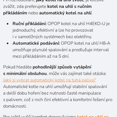
zvážit, zda preferujete
kotel na uhlí s ručním
přikládáním
nebo
automatický kotel na uhlí
.
Ruční přikládání:
OPOP kotel na uhlí H4EKO‑U je
jednoduchý, efektivní a lze ho provozovat
i v samotížných systémech bez elektřiny.
Automatické podávání:
OPOP kotel na uhlí H8‑A
umožňuje plynulé spalování a prodlužuje interval
mezi přikládáním až na 5 dní.
Pokud hledáte
pohodlnější způsob vytápění
s minimální obsluhou
, může vás zajímat také otázka:
Jaký si vybrat automatický kotel na tuhá paliva?
Automatické kotle na uhlí umožňují stabilní spalování
a delší dobu hoření bez nutnosti časté manipulace
s palivem, což z nich činí efektivní a komfortní řešení pro
domácnosti.
Pro ještě vyšší komfort doporučujeme
kotel na uhlí se