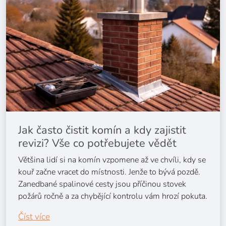
Jak často čistit komín a kdy zajistit
revizi? Vše co potřebujete vědět
Většina lidí si na komín vzpomene až ve chvíli, kdy se
kouř začne vracet do místnosti. Jenže to bývá pozdě.
Zanedbané spalinové cesty jsou příčinou stovek
požárů ročně a za chybějící kontrolu vám hrozí pokuta.
Číst více