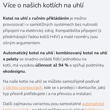
Více o našich kotlích na uhlí
Kotel na uhlí s ručním přikládáním
je možno
provozovat i v samotížných systémech bez nutnosti
připojení na elektrický zdroj. Kompatibilita připojení (z
předcházející řadou kotlů H4V) a malé rozměry jsou
silným argumentem.
Automatický kotel na uhlí
i
kombinovaný kotel na uhlí
a pelety
se snadno ovládá řídící jednotkou na
kotli, má vysokou
účinnost až 94 %
a splňují podmínky
ekodesignu.
Na naše kotle na uhlí se můžete samozřejmě podívat
v těchto vzorkovnách
, kde se s prodejci i domluvíte, jaký
typ přesně potřebujete i a na převozu a instalaci.
Další zajímavou variantou jsou samostatné
automatické
kotle na pelety
, na které můžete navíc získat
kotlíkovou