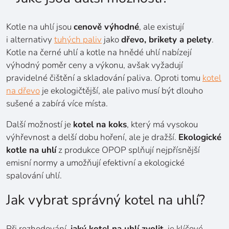
Kotle na uhlí jsou
cenově výhodné
, ale existují
i alternativy
tuhých paliv
jako
dřevo, brikety a pelety
.
Kotle na černé uhlí a kotle na hnědé uhlí nabízejí
výhodný poměr ceny a výkonu, avšak vyžadují
pravidelné čištění a skladování paliva. Oproti tomu
kotel
na dřevo
je ekologičtější, ale palivo musí být dlouho
sušené a zabírá více místa.
Další možností je
kotel na koks
, který má vysokou
výhřevnost a delší dobu hoření, ale je dražší.
Ekologické
kotle na uhlí
z produkce OPOP splňují nejpřísnější
emisní normy a umožňují efektivní a ekologické
spalování uhlí.
Jak vybrat správný kotel na uhlí?
Při rozhodování,
jaký kotel na uhlí zvolit
, je klíčové