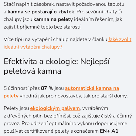
Stačí naplnit zásobník, nastavit požadovanou teplotu
a
kamna se postarají o zbytek
. Pro sezónní chaty či
chalupy jsou
kamna na pelety
ideálním řešením, jak
zajistit příjemné teplo bez starostí.
Více tipů na vytápění chalup najdete v článku
Jaké zvolit
ideální vytápění chalupy?
.
Efektivita a ekologie: Nejlepší
peletová kamna
S účinností přes
87 %
jsou
automatická kamna na
pelety
vhodná jak pro novostavby, tak pro starší domy.
Pelety jsou
ekologickým palivem
, vyráběným
z dřevěných pilin bez příměsí, což zajišťuje čistý a účinný
provoz. Pro udržení optimálního výkonu doporučujeme
používat certifikované pelety s označením
EN+ A1
.