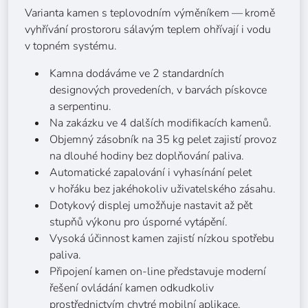
Varianta kamen s teplovodním výměníkem — kromě
vyhřívání prostororu sálavým teplem ohřívají i vodu
v topném systému.
Kamna dodáváme ve 2 standardních
designových provedeních, v barvách pískovce
a serpentinu.
Na zakázku ve 4 dalších modifikacích kamenů.
Objemný zásobník na 35 kg pelet zajistí provoz
na dlouhé hodiny bez doplňování paliva.
Automatické zapalování i vyhasínání pelet
v hořáku bez jakéhokoliv uživatelského zásahu.
Dotykový displej umožňuje nastavit až pět
stupňů výkonu pro úsporné vytápění.
Vysoká účinnost kamen zajistí nízkou spotřebu
paliva.
Připojení kamen on-line představuje moderní
řešení ovládání kamen odkudkoliv
prostřednictvím chytré mobilní aplikace.