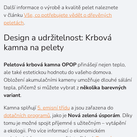
Další informace o výrobě a kvalitě pelet naleznete
v článku
Vše, co potřebujete vědět o dřevěných
peletách
.
Design a udržitelnost: Krbová
kamna na pelety
Peletová krbová kamna OPOP
přinášejí nejen teplo,
ale také estetickou hodnotu do vašeho domova.
Obložení akumulačními kameny umožňuje dlouhé sálání
tepla, přičemž si můžete vybrat z
několika barevných
variant
.
Kamna splňují
5. emisní třídu
a jsou zařazena do
dotačních programů
, jako je
Nová zelená úsporám
. Díky
tomu je možné spojit příjemné s užitečným – vytápění
a ekologii. Pro více informací o ekonomickém