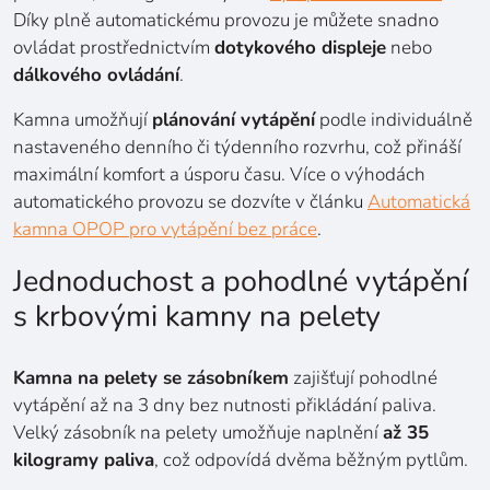
Díky plně automatickému provozu je můžete snadno
ovládat prostřednictvím
dotykového displeje
nebo
dálkového ovládání
.
Kamna umožňují
plánování vytápění
podle individuálně
nastaveného denního či týdenního rozvrhu, což přináší
maximální komfort a úsporu času. Více o výhodách
automatického provozu se dozvíte v článku
Automatická
kamna OPOP pro vytápění bez práce
.
Jednoduchost a pohodlné vytápění
s krbovými kamny na pelety
Kamna na pelety se zásobníkem
zajišťují pohodlné
vytápění až na 3 dny bez nutnosti přikládání paliva.
Velký zásobník na pelety umožňuje naplnění
až 35
kilogramy paliva
, což odpovídá dvěma běžným pytlům.