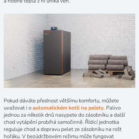
a hodně tepla z ní uniká ven.
Pokud dáváte přednost většímu komfortu, můžete
uvažovat i o
automatickém
kotli na pelety
. Palivo
jednou za několik dnů nasypete do zásobníku a další
chod vytápění probíhá samočinně. Řídicí jednotka
reguluje chod a dopravu pelet ze zásobníku na rošt
hořáku. V bezúdržbovém režimu může fungovat