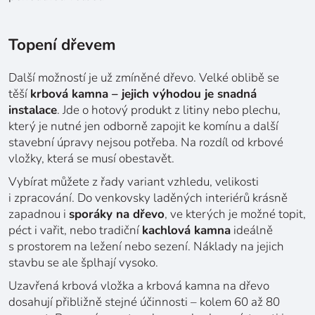
Topení dřevem
Další možností je už zmíněné dřevo. Velké oblibě se
těší
krbová kamna – jejich výhodou je snadná
instalace
. Jde o hotový produkt z litiny nebo plechu,
který je nutné jen odborně zapojit ke komínu a další
stavební úpravy nejsou potřeba. Na rozdíl od krbové
vložky, která se musí obestavět.
Vybírat můžete z řady variant vzhledu, velikosti
i zpracování. Do venkovsky laděných interiérů krásně
zapadnou i
sporáky na dřevo
, ve kterých je možné topit,
péct i vařit, nebo tradiční
kachlová kamna
ideálně
s prostorem na ležení nebo sezení. Náklady na jejich
stavbu se ale šplhají vysoko.
Uzavřená krbová vložka a krbová kamna na dřevo
dosahují přibližně stejné účinnosti – kolem 60 až 80