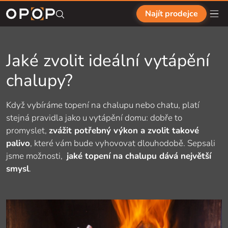
Přejít na hlavní obsah
Najít prodejce
Jaké zvolit ideální vytápění
chalupy?
Když vybíráme topení na chalupu nebo chatu, platí
stejná pravidla jako u vytápění domu: dobře to
promyslet,
zvážit potřebný výkon a zvolit takové
palivo
, které vám bude vyhovovat dlouhodobě. Sepsali
jsme možnosti,
jaké topení na chalupu dává největší
smysl
.