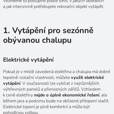
Vezměme to postupně podle toho, v jakých obdobích
a jak intenzivně potřebujete rekreační objekt vytápět.
1. Vytápění pro sezónně
obývanou chalupu
Elektrické vytápění
Pokud je v místě zavedená elektřina a chalupa má dobré
tepelně-izolační vlastnosti, můžete
využít elektrické
vytápění
. V současnosti lze vybírat z nejrůznějších
výhřevných panelů a přenosných zářičů. Vzhledem
k ceně elektřiny
nejde o úplně ekonomické řešení
, ale
během jara a podzimu bude na občasné přitopení stačit.
Elektrické topení je plně komfortní a může být
pohodlnou volbou.