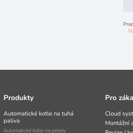
Prod
N
Produkty
Pro zák
Automatické kotle na tuhá
Cloud sys
paliva
Montážní a
Automatické kotle na pelety
Revize / k