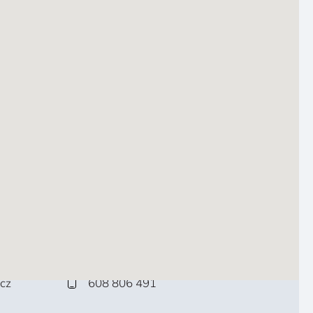
cz
608 806 491