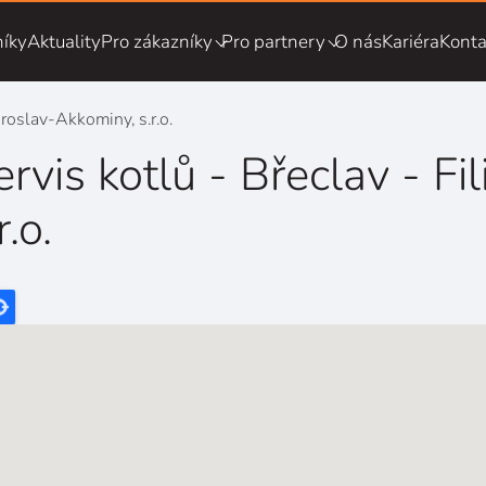
íky
Aktuality
Pro zákazníky
Pro partnery
O nás
Kariéra
Konta
iroslav-Akkominy, s.r.o.
ervis kotlů - Břeclav - F
r.o.