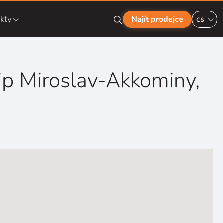
kty
cs
Najít prodejce
ilip Miroslav-Akkominy,