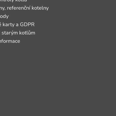
, referenční kotelny
hody
é karty a GDPR
 starým kotlům
informace