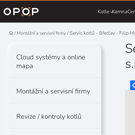
Přejít na hlavní obsah
Kotle
Kamna
Cen
Servis kotlů - Břeclav - Filip M
Montážní a servisní firmy
S
Cloud systémy a online
s.
mapa
Montážní a servisní firmy
Revize / kontroly kotlů