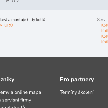
690 02
ává a montuje řady kotlů
Servis
ATURO
Kot
Kot
Kot
Kot
azníky
Pro partnery
témy a online mapa
Termíny školení
 servisní firmy
ontroly kotlů