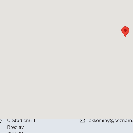
U Stadionu 1
akkominy@seznam.
Břeclav