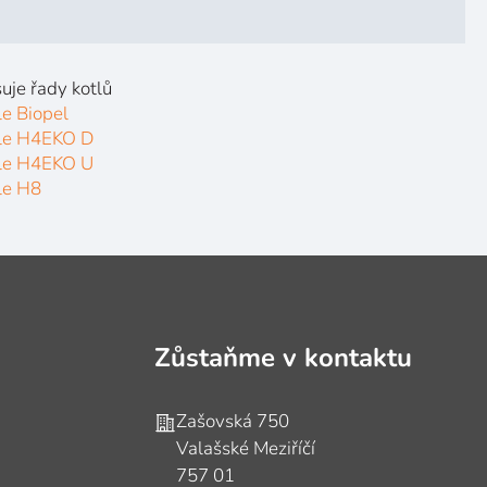
uje řady kotlů
le Biopel
le H4EKO D
le H4EKO U
le H8
Zůstaňme v kontaktu
Adresa
Zašovská 750
Valašské Meziříčí
757 01