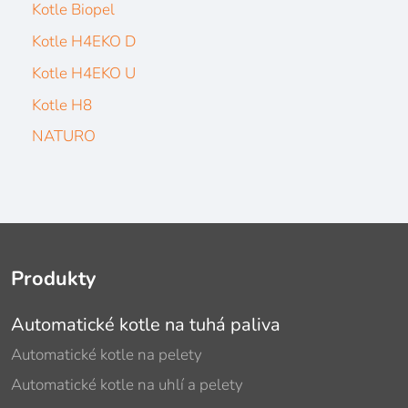
Kotle Biopel
Kotle H4EKO D
Kotle H4EKO U
Kotle H8
NATURO
Produkty
Automatické kotle na tuhá paliva
Automatické kotle na pelety
Automatické kotle na uhlí a pelety