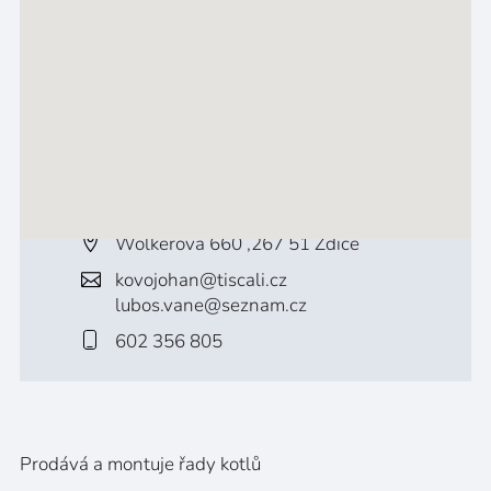
Wolkerova 660 ,267 51 Zdice
kovojohan@tiscali.cz
lubos.vane@seznam.cz
602 356 805
Prodává a montuje řady kotlů