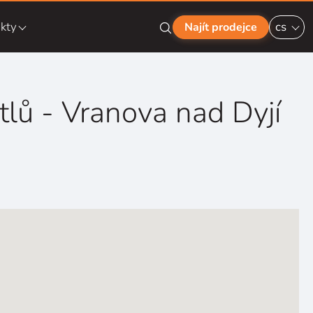
kty
cs
Najít prodejce
tlů - Vranova nad Dyjí