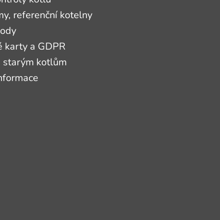
, referenční kotelny
hody
é karty a GDPR
 starým kotlům
informace