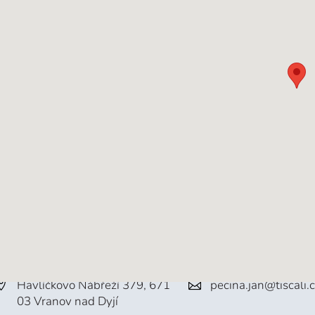
Havlíčkovo Nábřeží 379, 671
pecina.jan@tiscali.
03 Vranov nad Dyjí