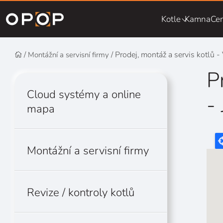
Přejít na hlavní obsah
Kotle
Kamna
Cen
Prodej, montáž a servis kotlů -
Montážní a servisní firmy
P
Cloud systémy a online
-
mapa
Montážní a servisní firmy
Revize / kontroly kotlů