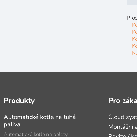
Prod
Ko
K
K
K
N
Produkty
Pro zák
Automatické kotle na tuhá
Cloud sys
paliva
Montážní a
Automatické kotle na pelety
Revize / k