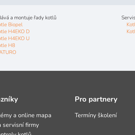
ává a montuje řady kotlů
Servis
tle Biopel
Kot
otle H4EKO D
Kot
otle H4EKO U
otle H8
ATURO
azníky
Pro partnery
témy a online mapa
Termíny školení
 servisní firmy
ontroly kotlů