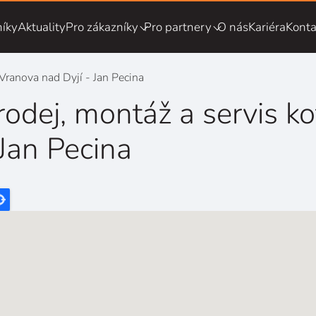
íky
Aktuality
Pro zákazníky
Pro partnery
O nás
Kariéra
Konta
 Vranova nad Dyjí - Jan Pecina
rodej, montáž a servis ko
 Jan Pecina