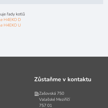
uje řady kotlů
le H4EKO D
le H4EKO U
Zůstaňme v kontaktu
Adresa
Zašovská 750
Valašské Meziříčí
757 01