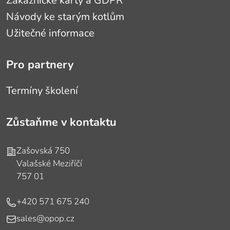
Zákaznické karty a GDPR
Návody ke starým kotlům
Užitečné informace
Pro partnery
Termíny školení
Zůstaňme v kontaktu
Adresa
Zašovská 750
Valašské Meziříčí
757 01
Telefon
+420 571 675 240
E-mail
sales@opop.cz