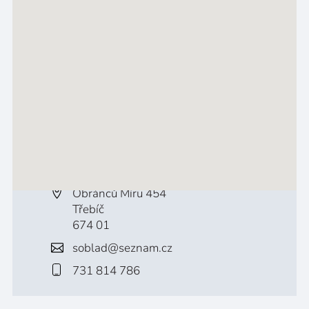
Obránců Míru 454
Třebíč
674 01
soblad@seznam.cz
731 814 786