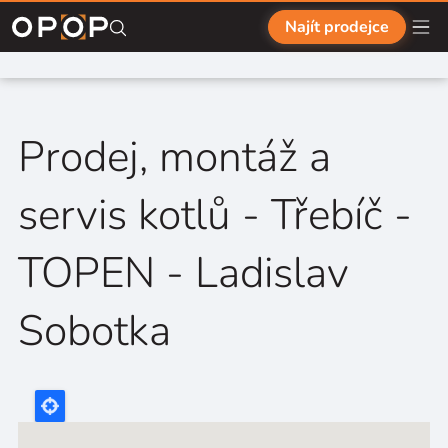
Přejít na hlavní obsah
Najít prodejce
Prodej, montáž a
servis kotlů - Třebíč -
TOPEN - Ladislav
Sobotka