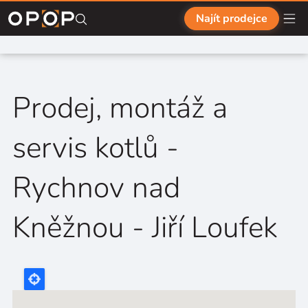
Přejít na hlavní obsah
Najít prodejce
Prodej, montáž a
servis kotlů -
Rychnov nad
Kněžnou - Jiří Loufek