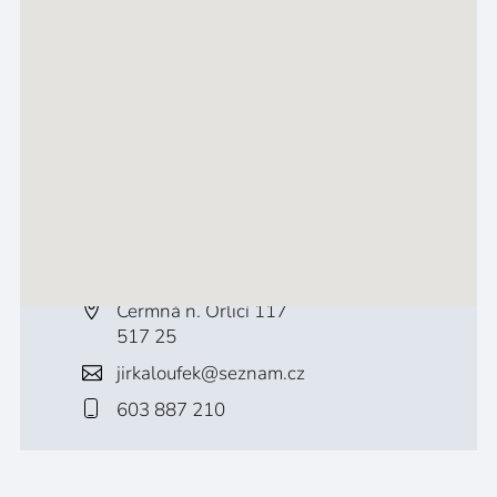
Čermná n. Orlicí 117
517 25
jirkaloufek@seznam.cz
603 887 210