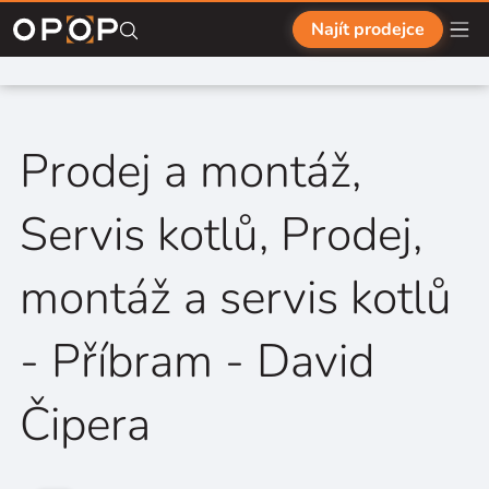
Přejít na hlavní obsah
Najít prodejce
Prodej a montáž,
Servis kotlů, Prodej,
montáž a servis kotlů
- Příbram - David
Čipera