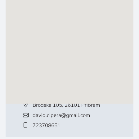
Brodská 105, 26101 Příbram
david.cipera@gmail.com
723708651