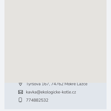
Tyršova 167, 74762 Mokré Lazce
kavka@ekologicke-kotle.cz
774882532