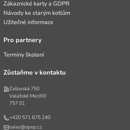
Zákaznické karty a GDPR
Návody ke starým kotlům
Užitečné informace
Pro partnery
Termíny školení
Zůstaňme v kontaktu
Adresa
Zašovská 750
Valašské Meziříčí
757 01
Telefon
+420 571 675 240
E-mail
sales@opop.cz