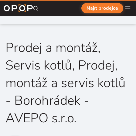
Přejít na hlavní obsah
Najít prodejce
Prodej a montáž,
Servis kotlů, Prodej,
montáž a servis kotlů
- Borohrádek -
AVEPO s.r.o.