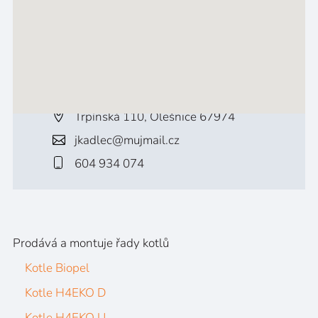
Trpínská 110, Olešnice 67974
jkadlec@mujmail.cz
604 934 074
Prodává a montuje řady kotlů
Kotle Biopel
Kotle H4EKO D
Kotle H4EKO U