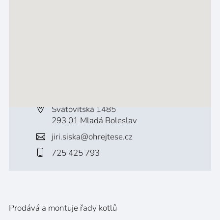
Svatovítská 1485
293 01 Mladá Boleslav
jiri.siska@ohrejtese.cz
725 425 793
Prodává a montuje řady kotlů