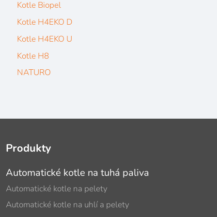
Kotle Biopel
Kotle H4EKO D
Kotle H4EKO U
Kotle H8
NATURO
Produkty
Automatické kotle na tuhá paliva
Automatické kotle na pelety
Automatické kotle na uhlí a pelety