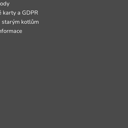
hody
é karty a GDPR
 starým kotlům
informace