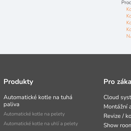
Prod
Ko
K
K
K
N
Produkty
Pro zák
Automatické kotle na tuhá
Cloud sys
paliva
Montážní a
Automatické kotle na pelety
Revize / k
Automatické kotle na uhlí a pelety
Show roomy