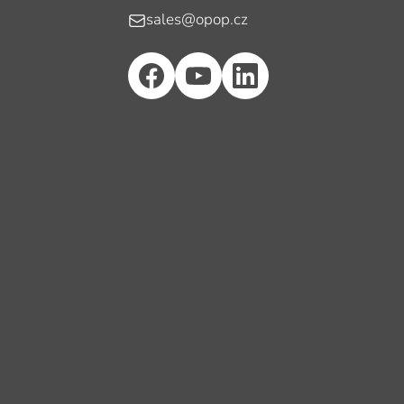
E-mail
sales@opop.cz