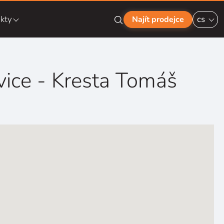
kty
cs
Najít prodejce
vice - Kresta Tomáš