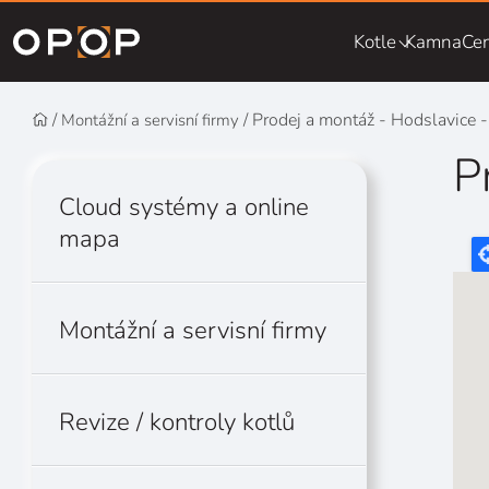
Přejít na hlavní obsah
Kotle
Kamna
Cen
Prodej a montáž - Hodslavice 
Montážní a servisní firmy
P
Cloud systémy a online
mapa
Montážní a servisní firmy
Revize / kontroly kotlů