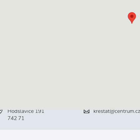
Hodslavice 191
krestat@centrum.c
742 71