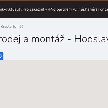
íky
Aktuality
Pro zákazníky
Pro partnery
O nás
Kariéra
Konta
- Kresta Tomáš
rodej a montáž - Hodsla