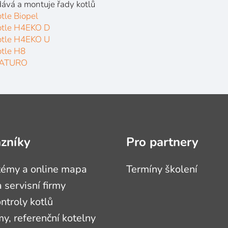
ává a montuje řady kotlů
tle Biopel
otle H4EKO D
otle H4EKO U
otle H8
ATURO
azníky
Pro partnery
témy a online mapa
Termíny školení
 servisní firmy
ontroly kotlů
, referenční kotelny