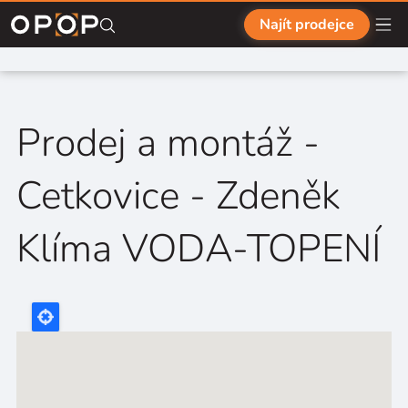
Přejít na hlavní obsah
Najít prodejce
Prodej a montáž -
Cetkovice - Zdeněk
Klíma VODA-TOPENÍ