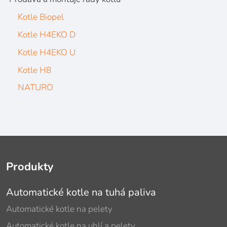
Kotle Biopel
Kotle H4EKO D
Kotle H4EKO U
Kotle H8
NATURO
Produkty
Automatické kotle na tuhá paliva
Automatické kotle na pelety
Automatické kotle na uhlí a pelety