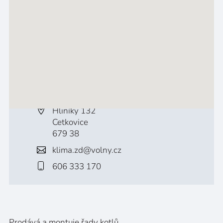
Hliníky 132
Cetkovice
679 38
klima.zd@volny.cz
606 333 170
Prodává a montuje řady kotlů