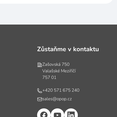
Zůstaňme v kontaktu
Adresa
Zašovská 750
Valašské Meziříčí
757 01
Telefon
+420 571 675 240
E-mail
sales@opop.cz