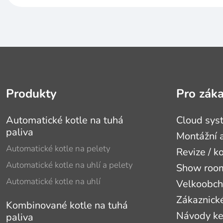
Produkty
Pro zák
Automatické kotle na tuhá
Cloud sys
paliva
Montážní a
Automatické kotle na pelety
Revize / k
Automatické kotle na uhlí a pelety
Show roomy
Automatické kotle na uhlí
Velkoobc
Zákaznick
Kombinované kotle na tuhá
Návody ke
paliva