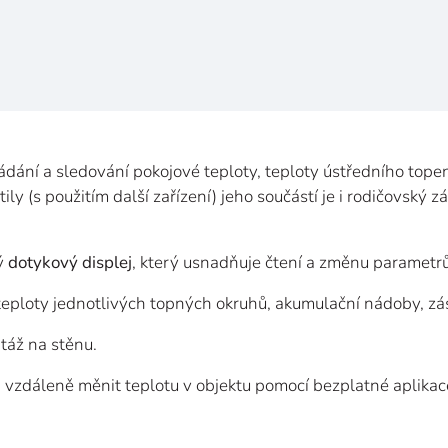
ádání a sledování pokojové teploty, teploty ústředního topen
ily (s
použitím další zařízení) jeho součástí je i
rodičovský z
ý
dotykový displej
, který usnadňuje čtení a
změnu parametrů
d teploty jednotlivých topných okruhů, akumulační nádoby, z
táž na
stěnu.
i
vzdáleně měnit teplotu v
objektu pomocí bezplatné aplikac