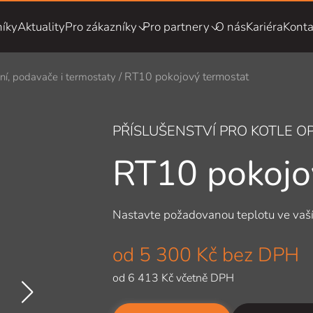
íky
Aktuality
Pro zákazníky
Pro partnery
O nás
Kariéra
Konta
RT10 pokojový termostat
ní, podavače i termostaty
PŘÍSLUŠENSTVÍ PRO KOTLE O
RT10 pokojo
Nastavte požadovanou teplotu ve
vaš
od
5 300 Kč
bez DPH
od
6 413 Kč
včetně DPH