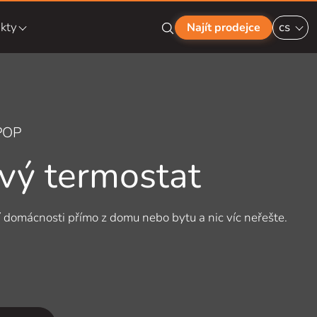
kty
cs
Najít prodejce
POP
vý termostat
í domácnosti přímo z
domu nebo bytu a
nic víc neřešte.