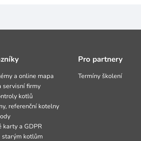
azníky
Pro partnery
témy a online mapa
Termíny školení
 servisní firmy
ontroly kotlů
, referenční kotelny
hody
é karty a GDPR
 starým kotlům