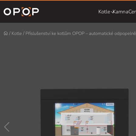
Přejít na hlavní obsah
Kotle
Kamna
Cen
Kotle
Příslušenství ke kotlům OPOP – automatické odpopelně