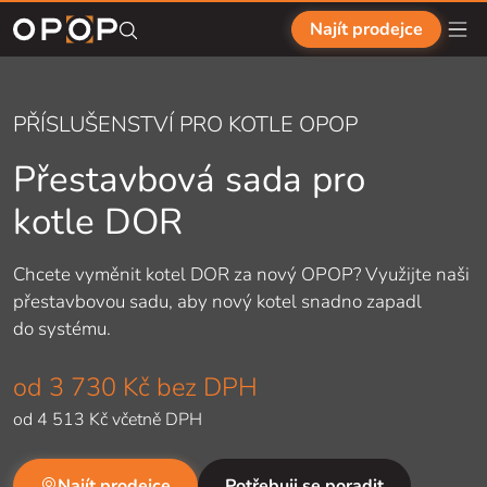
Přejít na hlavní obsah
Najít prodejce
PŘÍSLUŠENSTVÍ PRO KOTLE OPOP
Přestavbová sada pro
kotle DOR
Chcete vyměnit kotel DOR za
nový OPOP? Využijte naši
přestavbovou sadu, aby nový kotel snadno zapadl
do
systému.
od
3 730 Kč
bez DPH
od
4 513 Kč
včetně DPH
Najít prodejce
Potřebuji se poradit