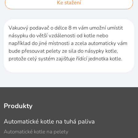
Ke stažení
Vakuový podavač o
délce 8
m vám umožní umístit
násypku do
větší vzdálenosti od
kotle nebo
například do
jiné místnosti a
zcela automaticky vám
bude přesouvat pelety ze
sila do
násypky kotle,
protože celý systém zajišťuje řídící jednotka kotle.
Produkty
Automatické kotle na tuhá paliva
Automatické kotle na pelety