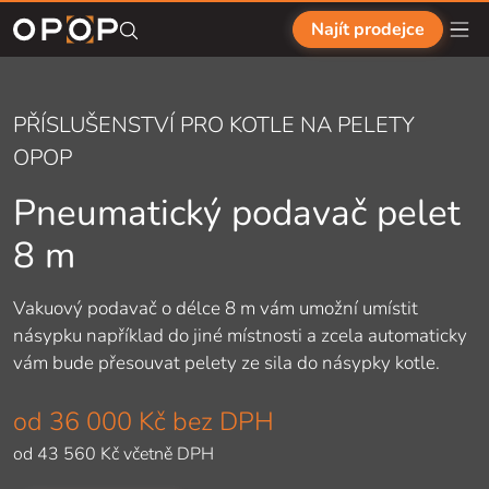
Přejít na hlavní obsah
Najít prodejce
PŘÍSLUŠENSTVÍ PRO KOTLE NA PELETY
OPOP
Pneumatický podavač pelet
8 m
Vakuový podavač o
délce 8
m vám umožní umístit
násypku například do
jiné místnosti a
zcela automaticky
vám bude přesouvat pelety ze sila do
násypky kotle.
od
36 000 Kč
bez DPH
od
43 560 Kč
včetně DPH