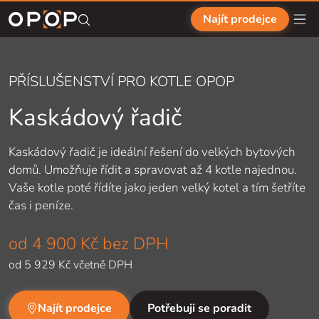
Přejít na hlavní obsah
Najít prodejce
PŘÍSLUŠENSTVÍ PRO KOTLE OPOP
Kaskádový řadič
Kaskádový řadič je
ideální řešení do
velkých bytových
domů. Umožňuje řídit a
spravovat až
4 kotle najednou.
Vaše kotle poté řídíte jako jeden velký kotel a
tím šetříte
čas i
peníze.
od
4 900 Kč
bez DPH
od
5 929 Kč
včetně DPH
Najít prodejce
Potřebuji se poradit