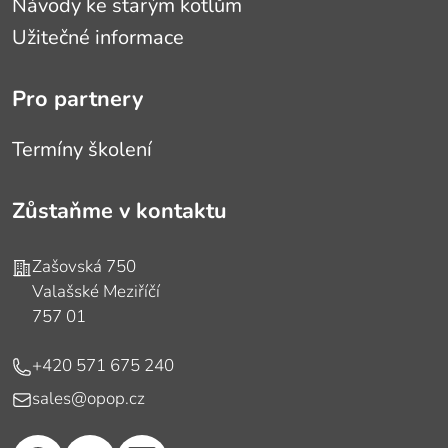
Návody ke starým kotlům
Užitečné informace
Pro partnery
Termíny školení
Zůstaňme v kontaktu
Adresa
Zašovská 750
Valašské Meziříčí
757 01
Telefon
+420 571 675 240
E-mail
sales@opop.cz